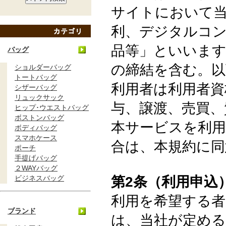
サイトにおいて
利、デジタルコ
品等」といいます
バッグ
の締結を含む。
ショルダーバッグ
トートバッグ
利用者は利用者資
シザーバッグ
リュックサック
与、譲渡、売買、
ヒップ･ウエストバッグ
ボストンバッグ
本サービスを利用
ボディバッグ
スマホケース
合は、本規約に
ポーチ
手提げバッグ
２WAYバッグ
ビジネスバッグ
第2条（利用申込
利用を希望する者
ブランド
は、当社が定め