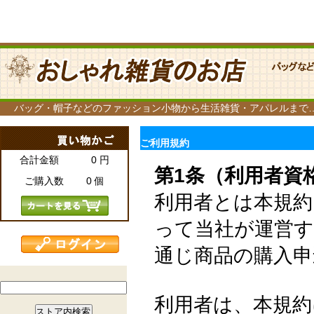
バッグ・帽子などのファッション小物から生活雑貨・アパレルまで
ご利用規約
合計金額 0 円
第1条（利用者資
ご購入数 0 個
利用者とは本規約
って当社が運営
通じ商品の購入申
利用者は、本規