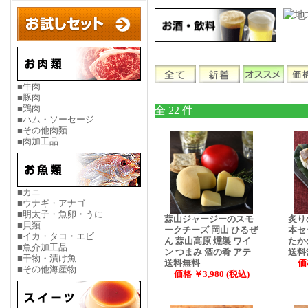
■牛肉
■豚肉
■鶏肉
全 22 件
■ハム・ソーセージ
■その他肉類
■肉加工品
■カニ
■ウナギ・アナゴ
■明太子・魚卵・うに
蒜山ジャージーのスモ
炙り
■貝類
ークチーズ 岡山 ひるぜ
本セ
■イカ・タコ・エビ
ん 蒜山高原 燻製 ワイ
たか
■魚介加工品
ン つまみ 酒の肴 アテ
送料
■干物・漬け魚
送料無料
価
■その他海産物
価格 ￥3,980 (税込)