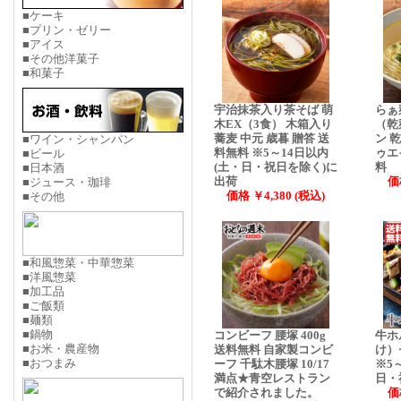
■ケーキ
■プリン・ゼリー
■アイス
■その他洋菓子
■和菓子
宇治抹茶入り茶そば 萌
らぁ
木EX（3食） 木箱入り
（乾
蕎麦 中元 歳暮 贈答 送
ン 
■ワイン・シャンパン
料無料 ※5～14日以内
ゥエ
■ビール
(土・日・祝日を除く)に
料
■日本酒
出荷
価
■ジュース・珈琲
価格 ￥4,380 (税込)
■その他
■和風惣菜・中華惣菜
■洋風惣菜
■加工品
■ご飯類
■麺類
■鍋物
コンビーフ 腰塚 400g
牛ホ
■お米・農産物
送料無料 自家製コンビ
け）
■おつまみ
ーフ 千駄木腰塚 10/17
※5
満点★青空レストラン
日・
で紹介されました。
価