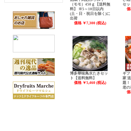
（モモ）450ｇ【送料無
セッ
料】 ※5～10日以内
価
(土・日・祝日を除く)に
出荷
価格 ￥7,300 (税込)
博多華味鳥水たきセッ
ギフ
ト【送料無料】
家 
価格 ￥5,460 (税込)
題！
老の
価