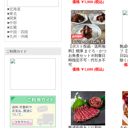
価格 ￥5,960 (税込)
■北海道
■東北
■関東
■中部
■近畿
■中国・四国
■九州・沖縄
【ポスト投函・送料無
熟成
料】焼津 まぐろ・かつ
フ【
ご利用ガイド
お角煮セット※到着日
日以
時指定不可・代引き不
除く
可
価
価格 ￥1,680 (税込)
熟成牛肉あぶり和牛
さぬ