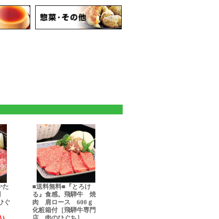
かた
■送料無料■『とろけ
き用
る』食感。飛騨牛 焼
のひぐ
肉 肩ロース 600ｇ
化粧箱付［飛騨牛専門
込)
店 肉のひぐち］