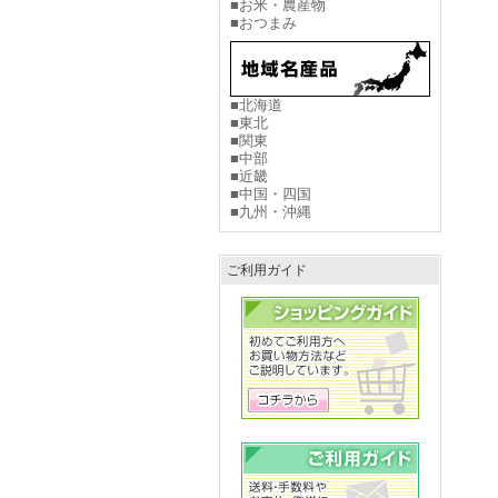
■お米・農産物
■おつまみ
■北海道
■東北
■関東
■中部
■近畿
■中国・四国
■九州・沖縄
ご利用ガイド