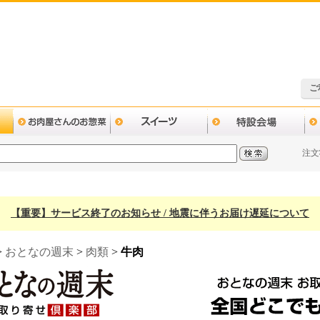
ご
注文
【重要】サービス終了のお知らせ / 地震に伴うお届け遅延について
>
おとなの週末
>
肉類
>
牛肉