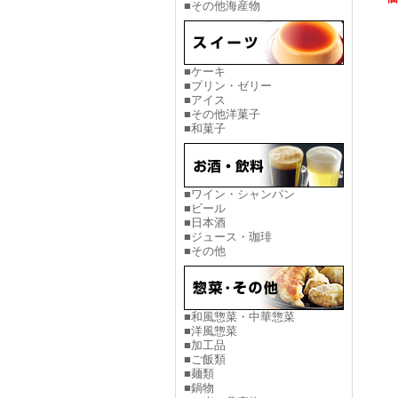
■その他海産物
■ケーキ
■プリン・ゼリー
■アイス
■その他洋菓子
■和菓子
■ワイン・シャンパン
■ビール
■日本酒
■ジュース・珈琲
■その他
■和風惣菜・中華惣菜
■洋風惣菜
■加工品
■ご飯類
■麺類
■鍋物