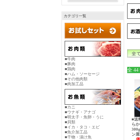
カテゴリ一覧
■牛肉
■豚肉
■鶏肉
全 44
■ハム・ソーセージ
■その他肉類
■肉加工品
■カニ
■ウナギ・アナゴ
■明太子・魚卵・うに
■送
■貝類
らか
■イカ・タコ・エビ
30
■魚介加工品
ン屋
■干物・漬け魚
価