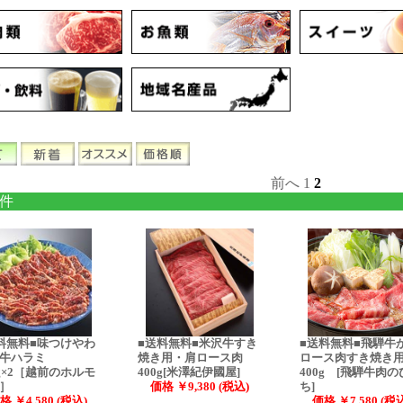
前へ
1
2
 件
料無料■味つけやわ
■送料無料■米沢牛すき
■送料無料■飛騨牛
牛ハラミ
焼き用・肩ロース肉
ロース肉すき焼
0g×2［越前のホルモ
400g[米澤紀伊國屋]
400g [飛騨牛肉
］
価格 ￥9,380 (税込)
ち]
格 ￥4,580 (税込)
価格 ￥7,580 (税