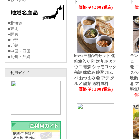
ト
ト
価格 ￥4,700 (税込)
価
■北海道
■東北
■関東
■中部
■近畿
■中国・四国
brew 三種3缶セット 化
モン
■九州・沖縄
粧箱入り 陸奥湾 ホタテ
ヒー
ウニ 青森 シャモロック
老 
缶詰 家飲み 晩酌 ホム
スペ
ご利用ガイド
パ おつまみ 肴 アテ グ
晩酌
ルメ 総菜 送料無料
肴 
価格 ￥3,100 (税込)
料無
価