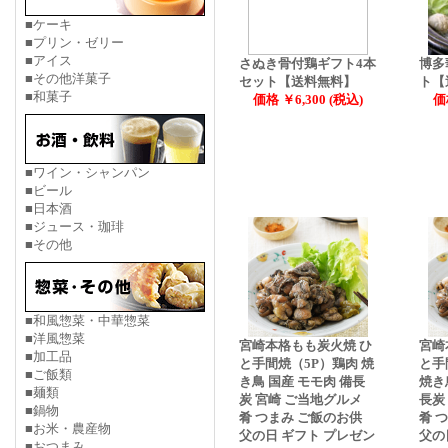
■ケーキ
■プリン・ゼリー
■アイス
さぬき骨付鶏ギフト4本
博多
■その他洋菓子
セット【送料無料】
ト【
■和菓子
価格 ￥6,300 (税込)
価
■ワイン・シャンパン
■ビール
■日本酒
■ジュース・珈琲
■その他
■和風惣菜・中華惣菜
■洋風惣菜
宮崎本格もも炭火焼 ひ
宮崎
■加工品
と手間焼（5P）鶏肉 焼
と手
■ご飯類
き鳥 国産 モモ肉 備長
焼き
■麺類
炭 宮崎 ご当地グルメ
長炭
■鍋物
肴 つまみ ご飯のお供
肴 
■お米・農産物
父の日 ギフト プレゼン
父の
■おつまみ