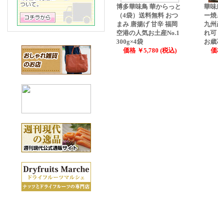
博多華味鳥 華からっと
華味
（4袋）送料無料 おつ
ー焼
まみ 唐揚げ 甘辛 福岡
九州
空港の人気お土産No.1
れ可
300g×4袋
お歳
価格 ￥5,780 (税込)
価