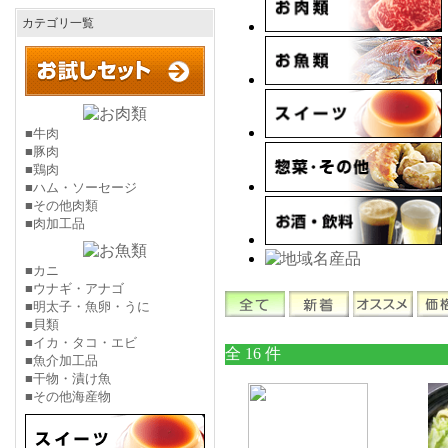
カテゴリ一覧
■牛肉
■豚肉
■鶏肉
■ハム・ソーセージ
■その他肉類
■肉加工品
■カニ
■ウナギ・アナゴ
■明太子・魚卵・うに
■貝類
■イカ・タコ・エビ
全 16 件
■魚介加工品
■干物・漬け魚
■その他海産物