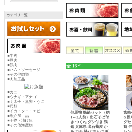
カテゴリ一覧
■牛肉
■豚肉
■鶏肉
全 16 件
■ハム・ソーセージ
■その他肉類
■肉加工品
■カニ
■ウナギ・アナゴ
■明太子・魚卵・うに
■貝類
■イカ・タコ・エビ
但馬鴨 鴨鍋セット（約
宮崎
■魚介加工品
1～2人前）出石そば付
&照
■干物・漬け魚
き つくね ダシ付き 鶏
グセ
■その他海産物
鍋 兵庫県 出石蕎麦 か
鶏 
も カモ 鍋パ ホムパ ギ
レン