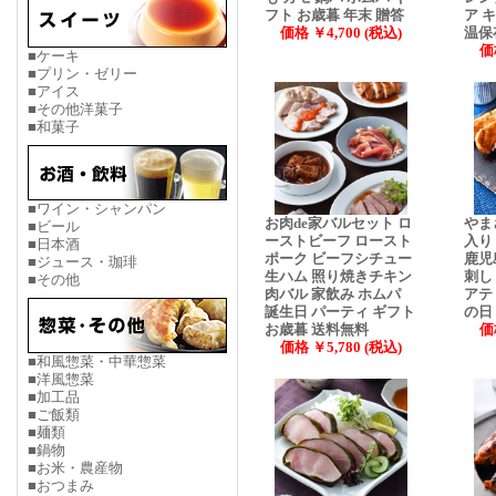
フト お歳暮 年末 贈答
ア 
価格 ￥4,700 (税込)
温保
価
■ケーキ
■プリン・ゼリー
■アイス
■その他洋菓子
■和菓子
■ワイン・シャンパン
お肉de家バルセット ロ
やま
■ビール
ーストビーフ ロースト
入り
■日本酒
ポーク ビーフシチュー
鹿児
■ジュース・珈琲
生ハム 照り焼きチキン
刺し
■その他
肉バル 家飲み ホムパ
アテ
誕生日 パーティ ギフト
の日
お歳暮 送料無料
価
価格 ￥5,780 (税込)
■和風惣菜・中華惣菜
■洋風惣菜
■加工品
■ご飯類
■麺類
■鍋物
■お米・農産物
■おつまみ