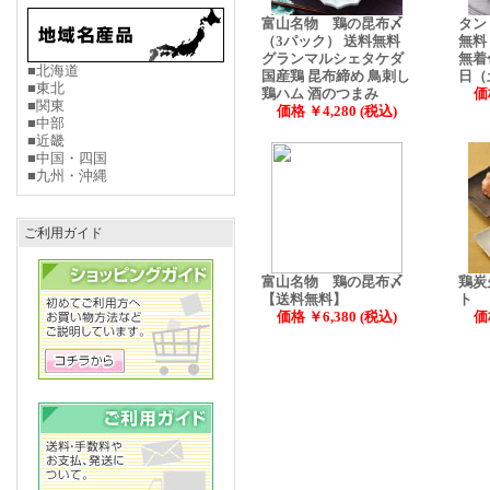
富山名物 鶏の昆布〆
タン
（3パック） 送料無料
無料
グランマルシェタケダ
無着
■北海道
国産鶏 昆布締め 鳥刺し
日（
■東北
鶏ハム 酒のつまみ
価
■関東
価格 ￥4,280 (税込)
■中部
■近畿
■中国・四国
■九州・沖縄
ご利用ガイド
富山名物 鶏の昆布〆
鶏炭
【送料無料】
ト
価格 ￥6,380 (税込)
価