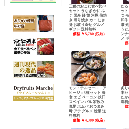
三種のおこわ食べ比べ
だる
セット うなぎ かに ふ
ット
ぐ 国産 鰻 蟹 河豚 蒲焼
つ 
き 照り焼き カニ むき
和牛
身 お取り寄せ グルメ
噌 
ギフト 送料無料
うど
価格 ￥5,780 (税込)
ンナ
メ 
価
モン・テルセーロ ア
炙り
ヒージョ3種セット 海
本セ
老 エビ ベーコン 砂肝
たか
スペイン バル 家飲み
送料
晩酌 ホムパ おつまみ
価
肴 アテ グルメ 総菜 送
料無料
価格 ￥4,380 (税込)