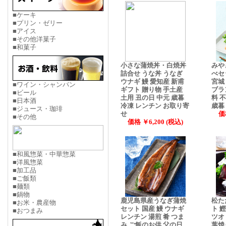
■ケーキ
■プリン・ゼリー
■アイス
■その他洋菓子
■和菓子
小さな蒲焼丼・白焼丼
みや
詰合せ うな丼 うなぎ
べセ
ウナギ 鰻 愛知産 新甫
宮城
■ワイン・シャンパン
ギフト 贈り物 手土産
ブラ
■ビール
土用 丑の日 中元 歳暮
料 
■日本酒
冷凍 レンチン お取り寄
歳暮
■ジュース・珈琲
せ
価
■その他
価格 ￥6,200 (税込)
■和風惣菜・中華惣菜
■洋風惣菜
■加工品
■ご飯類
■麺類
■鍋物
鹿児島県産うなぎ蒲焼
松た
■お米・農産物
セット 国産 鰻 ウナギ
ト 
■おつまみ
レンチン 湯煎 肴 つま
ツオ
み ご飯のお供 父の日
葉焼