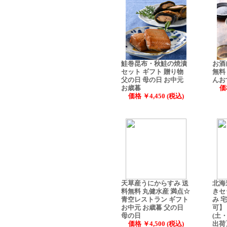
鮭巻昆布・秋鮭の焼漬
お酒
セット ギフト 贈り物
無料
父の日 母の日 お中元
んお
お歳暮
価
価格 ￥4,450 (税込)
天草産うにからすみ 送
北海
料無料 丸健水産 満点☆
きセ
青空レストラン ギフト
み 
お中元 お歳暮 父の日
可】
母の日
(土
価格 ￥4,500 (税込)
出荷