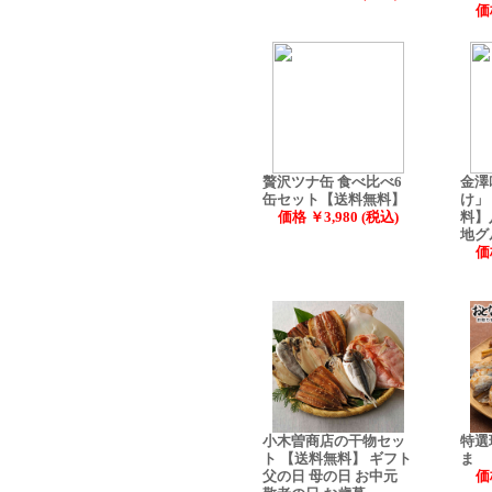
価
贅沢ツナ缶 食べ比べ6
金澤
缶セット【送料無料】
け」
価格 ￥3,980 (税込)
料】
地グ
価
小木曽商店の干物セッ
特選
ト 【送料無料】 ギフト
ま
父の日 母の日 お中元
価