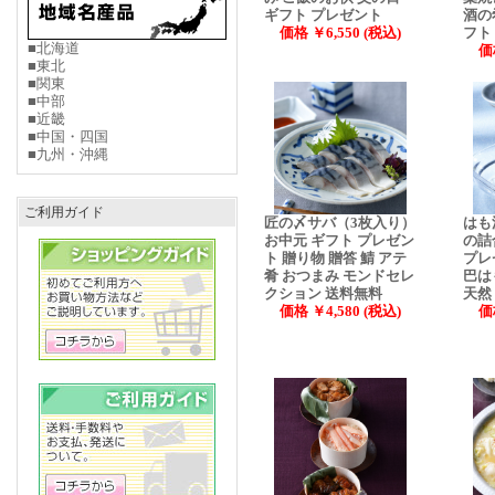
ギフト プレゼント
酒の
価格 ￥6,550 (税込)
フト
■北海道
価
■東北
■関東
■中部
■近畿
■中国・四国
■九州・沖縄
ご利用ガイド
匠の〆サバ（3枚入り）
はも
お中元 ギフト プレゼン
の詰
ト 贈り物 贈答 鯖 アテ
プレ
肴 おつまみ モンドセレ
巴は
クション 送料無料
天然
価格 ￥4,580 (税込)
価