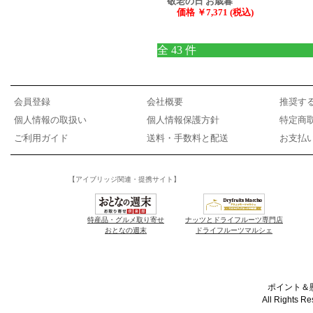
敬老の日 お歳暮
価格 ￥7,371 (税込)
全 43 件
会員登録
会社概要
推奨す
個人情報の取扱い
個人情報保護方針
特定商
ご利用ガイド
送料・手数料と配送
お支払
【アイブリッジ関連・提携サイト】
特産品・グルメ取り寄せ
ナッツとドライフルーツ専門店
おとなの週末
ドライフルーツマルシェ
ポイント＆懸
All Rights R