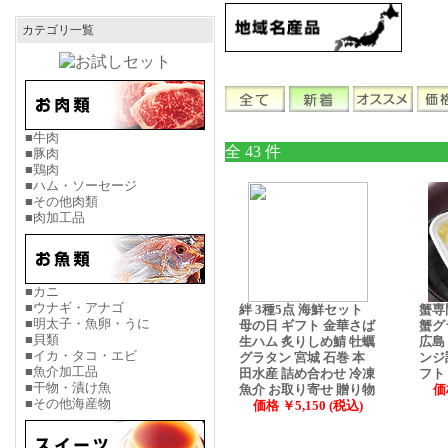
カテゴリ一覧
■牛肉
全 43 件
■豚肉
■鶏肉
■ハム・ソーセージ
■その他肉類
■肉加工品
■カニ
■ウナギ・アナゴ
絆 3種5点 海鮮セット
蟹専
■明太子・魚卵・うに
母の日 ギフト 金華さば
蟹グ
■貝類
生ハム 炙りしめ鯖 牡蠣
広島
■イカ・タコ・エビ
グラタン 宮城 石巻 本
ンジ
■魚介加工品
田水産 詰め合わせ 冷凍
フト
■干物・漬け魚
魚介 お取り寄せ 贈り物
価
■その他海産物
価格 ￥5,150 (税込)