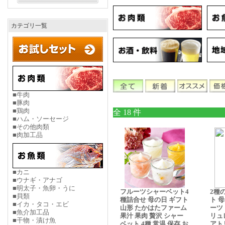
カテゴリ一覧
■牛肉
■豚肉
■鶏肉
全 18 件
■ハム・ソーセージ
■その他肉類
■肉加工品
■カニ
■ウナギ・アナゴ
■明太子・魚卵・うに
フルーツシャーベット4
2種
■貝類
種詰合せ 母の日 ギフト
ト 
■イカ・タコ・エビ
山形 たかはたファーム
ーツ
■魚介加工品
果汁 果肉 贅沢 シャー
リュ
■干物・漬け魚
ベット 4種 常温 保存 お
アト