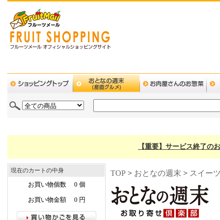
【重要】サービス終了のお
現在のカートの中身
TOP
>
おとなの週末
>
スイー
お買い物個数 0 個
お買い物金額 0 円