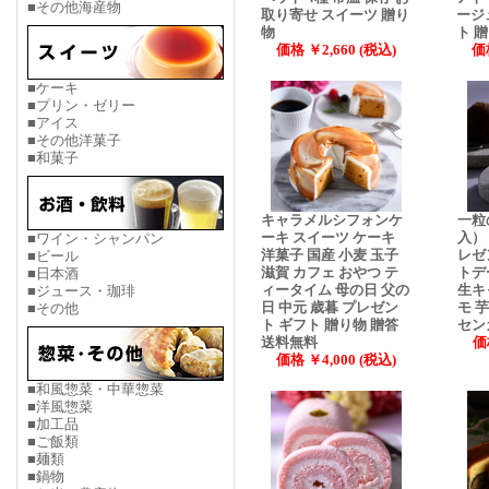
■その他海産物
取り寄せ スイーツ 贈り
ージ
物
ト 
価格 ￥2,660 (税込)
価格
■ケーキ
■プリン・ゼリー
■アイス
■その他洋菓子
■和菓子
キャラメルシフォンケ
一粒
ーキ スイーツ ケーキ
入）
■ワイン・シャンパン
洋菓子 国産 小麦 玉子
レゼ
■ビール
滋賀 カフェ おやつ テ
トデ
■日本酒
ィータイム 母の日 父の
生キ
■ジュース・珈琲
日 中元 歳暮 プレゼン
モ 
■その他
ト ギフト 贈り物 贈答
セン
送料無料
価
価格 ￥4,000 (税込)
■和風惣菜・中華惣菜
■洋風惣菜
■加工品
■ご飯類
■麺類
■鍋物