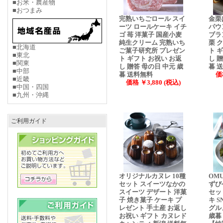
■お米・農産物
■おつまみ
完熟いちごロール スイ
金栗
ーツ ロールケーキ イチ
パウ
ゴ 苺 洋菓子 国産小麦
ブラ
純生クリーム 完熟いち
栗 
■北海道
ご菓子研究所 プレゼン
ト 
■東北
ト ギフト お祝い お返
し 
■関東
し 贈答 母の日 中元 歳
暮 
■中部
暮 送料無料
価
■近畿
価格 ￥3,880 (税込)
■中国・四国
■九州・沖縄
ご利用ガイド
オリジナルカヌレ 10種
OMU
セット スイーツなかの
ずび
スイーツ デザート 洋菓
セッ
子 焼き菓子 ケーキ プ
キ 
レゼント 手土産 お返し
グル
お祝い ギフト カヌレド
歳暮