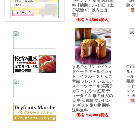
キャンティ 新潟 送料無
【納
料【納期：5～14日（土
除く
日祝除く）以内に出
価
荷】
価格 ￥4,500 (税込)
まるごとリンゴパウン
C 
ドケーキ アールグレイ
ル）
ドライフルーツ りんご
ール
青森 フレンチ シェモア
県産
スイーツ ケーキ 洋菓子
スイ
カフェ おやつ 紅茶 テ
レン
ィータイム 母の日 父の
ト 
日 中元 歳暮 プレゼン
価
ト ギフト 贈り物 贈答
送料無料
価格 ￥4,380 (税込)