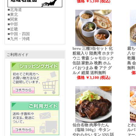
価格 ￥5,100 (税込)
■北海道
■東北
■関東
■中部
■近畿
■中国・四国
■九州・沖縄
brew 三種3缶セット 化
裁ち
粧箱入り 陸奥湾 ホタテ
八セ
ご利用ガイド
ウニ 青森 シャモロック
乾麺
缶詰 家飲み 晩酌 ホム
島 
パ おつまみ 肴 アテ グ
無料
ルメ 総菜 送料無料
価
価格 ￥3,100 (税込)
仙台名物 肉厚牛たん
とれ
（塩味 500g） 牛タン
ルパ
やわらかい タン SNS 話
ァー