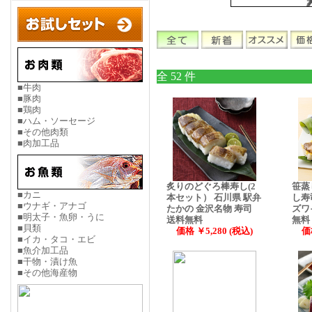
全 52 件
■牛肉
■豚肉
■鶏肉
■ハム・ソーセージ
■その他肉類
■肉加工品
炙りのどぐろ棒寿し(2
笹蒸
■カニ
本セット） 石川県 駅弁
し寿
■ウナギ・アナゴ
たかの 金沢名物 寿司
ズワ
■明太子・魚卵・うに
送料無料
無料
■貝類
価格 ￥5,280 (税込)
価
■イカ・タコ・エビ
■魚介加工品
■干物・漬け魚
■その他海産物