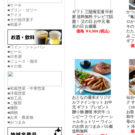
■ケーキ
■プリン・ゼリー
ギフト 三陸海宝漬 中村
かつ
■アイス
家 送料無料 テレビで話
『亀
■その他洋菓子
題！ 父の日 お中元 敬
ロか
■和菓子
老の日 お歳暮
キの
価格 ￥6,980 (税込)
たた
み 
ギフ
価
■ワイン・シャンパン
■ビール
■日本酒
■ジュース・珈琲
■その他
■和風惣菜・中華惣菜
■洋風惣菜
おとなの週末オリジナ
仙台
■加工品
ルファインセット お中
ク す
■ご飯類
元 ギフト プレゼント
（1
■麺類
贈り物 贈答 米沢牛 コ
お取
■鍋物
ンビーフ ウインナー シ
和牛
■お米・農産物
ャルキュトリー ワイン
母の
■おつまみ
のお供 おつまみ バル飯
ト 
送料無料
価