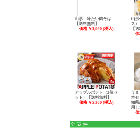
山形 冷たい肉そば
山形
【送料無料】
ス）
価格 ￥3,960 (税込)
【送
価
アップルポテト（2個セ
うま
ット）【送料無料】
本セ
価格 ￥5,300 (税込)
知県
用し
価
全 52 件