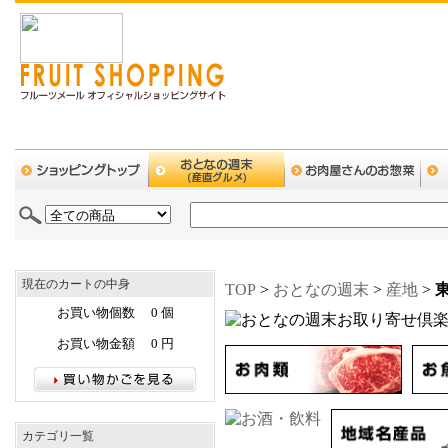
現在のカートの中身
TOP
>
おとなの週末
>
産地
>
お買い物個数 0 個
お買い物金額 0 円
カテゴリ一覧