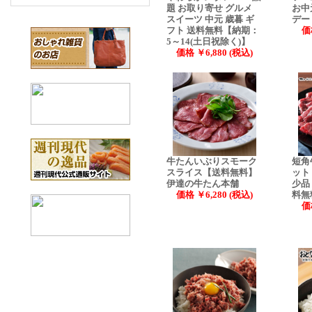
題 お取り寄せ グルメ
お中
スイーツ 中元 歳暮 ギ
デー
フト 送料無料【納期：
価
5～14(土日祝除く)】
価格 ￥6,880 (税込)
牛たんいぶりスモーク
短角
スライス【送料無料】
ット
伊達の牛たん本舗
少品
価格 ￥6,280 (税込)
料無
価