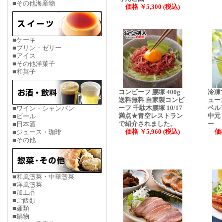
■その他海産物
価格 ￥5,300 (税込)
■ケーキ
■プリン・ゼリー
■アイス
■その他洋菓子
■和菓子
コンビーフ 腰塚 400g
冷凍
送料無料 自家製コンビ
ュー
ーフ 千駄木腰塚 10/17
ベル
■ワイン・シャンパン
満点★青空レストラン
中元
■ビール
で紹介されました。
ー
■日本酒
価格 ￥5,960 (税込)
価
■ジュース・珈琲
■その他
■和風惣菜・中華惣菜
■洋風惣菜
■加工品
■ご飯類
■麺類
■鍋物