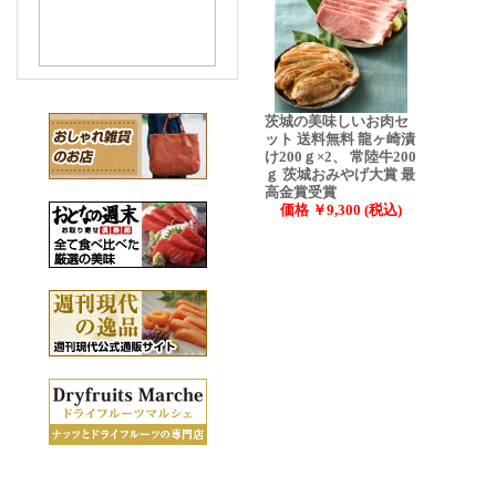
茨城の美味しいお肉セ
ット 送料無料 龍ヶ崎漬
け200ｇ×2、 常陸牛200
ｇ 茨城おみやげ大賞 最
高金賞受賞
価格 ￥9,300 (税込)