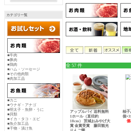
カテゴリ一覧
■牛肉
■豚肉
■鶏肉
全 57 件
■ハム・ソーセージ
■その他肉類
■肉加工品
■カニ
■ウナギ・アナゴ
■明太子・魚卵・うに
アップルパイ 送料無料
柚子
■貝類
1ホール（直径約
個×
■イカ・タコ・エビ
18cm） 茨城おみやげ大
価
■魚介加工品
賞 金賞受賞 藤田観光
■干物・漬け魚
りんご園