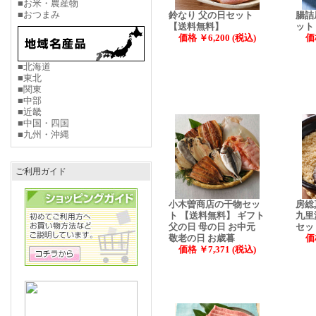
■お米・農産物
■おつまみ
鈴なり 父の日セット
腸詰
【送料無料】
ット
価格 ￥6,200 (税込)
価
■北海道
■東北
■関東
■中部
■近畿
■中国・四国
■九州・沖縄
ご利用ガイド
小木曽商店の干物セッ
房総
ト 【送料無料】 ギフト
九里
父の日 母の日 お中元
セッ
敬老の日 お歳暮
価
価格 ￥7,371 (税込)