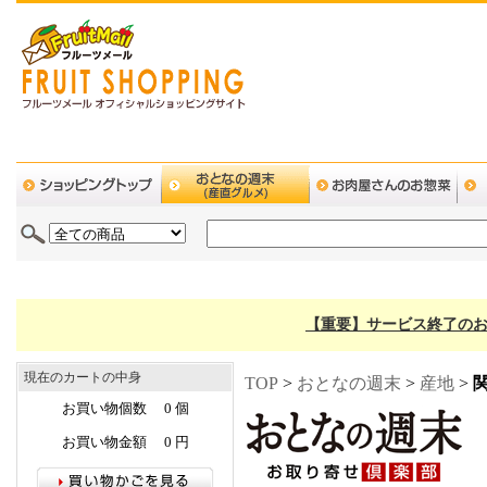
【重要】サービス終了のお
現在のカートの中身
TOP
>
おとなの週末
>
産地
>
お買い物個数 0 個
お買い物金額 0 円