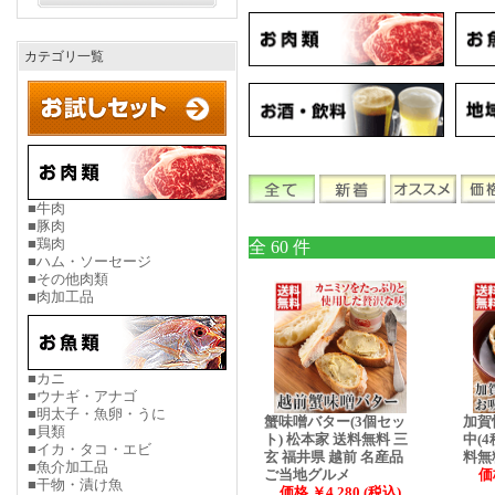
カテゴリ一覧
■牛肉
■豚肉
■鶏肉
全 60 件
■ハム・ソーセージ
■その他肉類
■肉加工品
■カニ
■ウナギ・アナゴ
■明太子・魚卵・うに
蟹味噌バター(3個セッ
加賀
■貝類
ト) 松本家 送料無料 三
中(
■イカ・タコ・エビ
玄 福井県 越前 名産品
料無
■魚介加工品
ご当地グルメ
価
■干物・漬け魚
価格 ￥4,280 (税込)