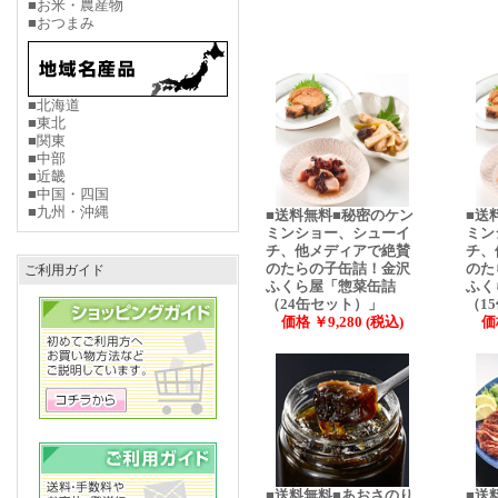
■お米・農産物
■おつまみ
■北海道
■東北
■関東
■中部
■近畿
■中国・四国
■九州・沖縄
■送料無料■秘密のケン
■送
ミンショー、シューイ
ミン
チ、他メディアで絶賛
チ、
のたらの子缶詰！金沢
のた
ご利用ガイド
ふくら屋「惣菜缶詰
ふく
（24缶セット）」
（1
価格 ￥9,280 (税込)
価
■送料無料■あおさのり
■送