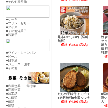
■その他海産物
■ケーキ
■プリン・ゼリー
■アイス
■その他洋菓子
■和菓子
昆布いわし(3P)【送料
焼き
無料】
セッ
価格 ￥3,630 (税込)
ぼう
飯 
料無
■ワイン・シャンパン
価
■ビール
■日本酒
■ジュース・珈琲
■その他
■和風惣菜・中華惣菜
■洋風惣菜
■加工品
たらの子味付け（8缶）
■送
■ご飯類
■送料無料■金沢 シンヤ
吸い
■麺類
価格 ￥4,100 (税込)
入）
■鍋物
価