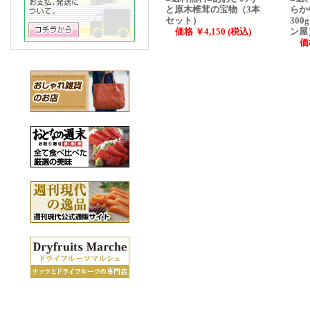
と原木椎茸の宝物（3本
らか
セット）
30
価格 ￥4,150 (税込)
ン屋
価