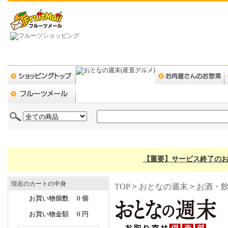
【重要】サービス終了のお
現在のカートの中身
TOP
>
おとなの週末
>
お酒・
お買い物個数 0 個
お買い物金額 0 円