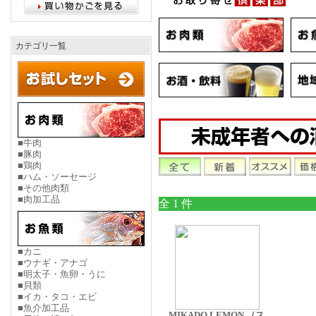
カテゴリ一覧
■牛肉
■豚肉
■鶏肉
■ハム・ソーセージ
■その他肉類
■肉加工品
全 1 件
■カニ
■ウナギ・アナゴ
■明太子・魚卵・うに
■貝類
■イカ・タコ・エビ
■魚介加工品
MIKADO LEMON （ス