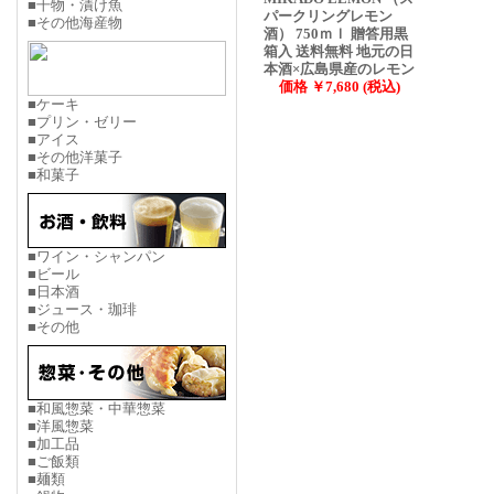
■干物・漬け魚
パークリングレモン
■その他海産物
酒） 750ｍｌ 贈答用黒
箱入 送料無料 地元の日
本酒×広島県産のレモン
価格 ￥7,680 (税込)
■ケーキ
■プリン・ゼリー
■アイス
■その他洋菓子
■和菓子
■ワイン・シャンパン
■ビール
■日本酒
■ジュース・珈琲
■その他
■和風惣菜・中華惣菜
■洋風惣菜
■加工品
■ご飯類
■麺類