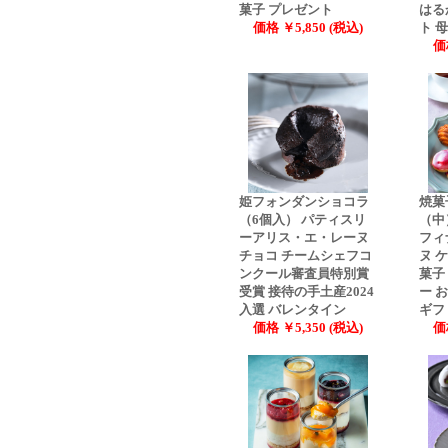
菓子 プレゼント
はる
価格 ￥5,850 (税込)
ト 
価
姫フォンダンショコラ
焼菓
（6個入） パティスリ
（中
ーアリス・エ・レーヌ
フィ
チョコ チームシェフコ
ヌ 
ンクール審査員特別賞
菓子
受賞 接待の手土産2024
ー 
入選 バレンタイン
ギフ
価格 ￥5,350 (税込)
価