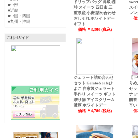
ドリップバッグ 高級 珈
swe
■中部
琲 スイーツ 四日市 三
スイ
■近畿
重県産 小麦 詰め合わせ
レン
■中国・四国
おしゃれ ホワイトデー
価
■九州・沖縄
ギフト
価格 ￥3,300 (税込)
ご利用ガイド
ジェラート詰め合わせ
【下
セット Gelato&cafeひ
りめ
よこ 自家製ジェラート
セッ
手作り スイーツ ギフト
ナッ
贈り物 アイスクリーム
贈答
濃厚 ホワイトデー
辛い
価格 ￥4,780 (税込)
価