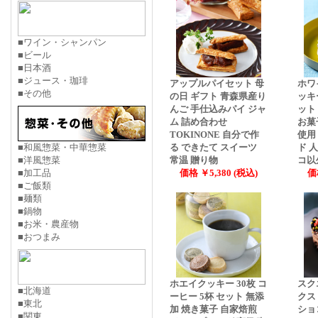
■ワイン・シャンパン
■ビール
■日本酒
■ジュース・珈琲
アップルパイセット 母
ホワ
■その他
の日 ギフト 青森県産り
ッキ
んご 手仕込みパイ ジャ
ット
ム 詰め合わせ
お菓
TOKINONE 自分で作
使用
■和風惣菜・中華惣菜
る できたて スイーツ
ド 
■洋風惣菜
常温 贈り物
コ以
■加工品
価格 ￥5,380 (税込)
価
■ご飯類
■麺類
■鍋物
■お米・農産物
■おつまみ
ホエイクッキー 30枚 コ
スク
■北海道
ーヒー 5杯 セット 無添
クス
■東北
加 焼き菓子 自家焙煎
ショコ
■関東