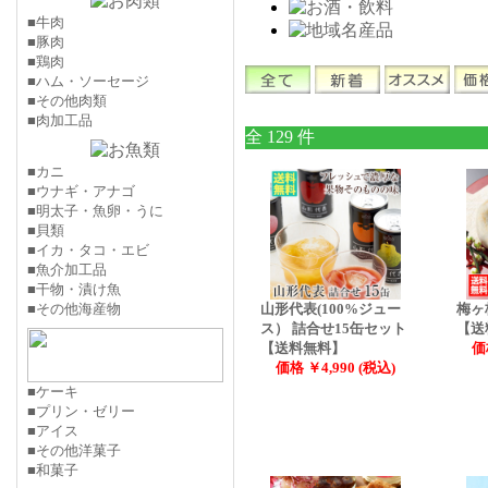
■牛肉
■豚肉
■鶏肉
■ハム・ソーセージ
■その他肉類
■肉加工品
全 129 件
■カニ
■ウナギ・アナゴ
■明太子・魚卵・うに
■貝類
■イカ・タコ・エビ
■魚介加工品
■干物・漬け魚
■その他海産物
山形代表(100%ジュー
梅ヶ
ス） 詰合せ15缶セット
【送
【送料無料】
価
価格 ￥4,990 (税込)
■ケーキ
■プリン・ゼリー
■アイス
■その他洋菓子
■和菓子