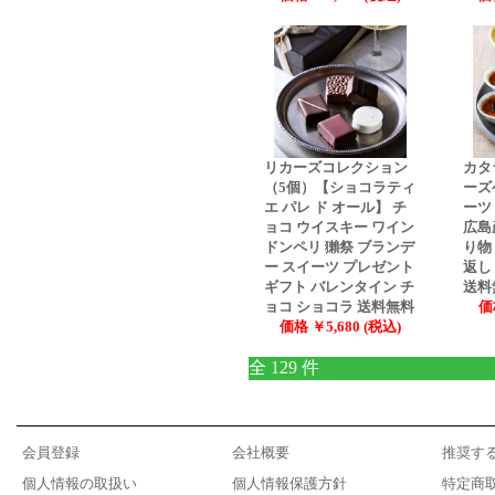
リカーズコレクション
カタ
（5個）【ショコラティ
ーズ
エ パレ ド オール】 チ
ーツ
ョコ ウイスキー ワイン
広島
ドンペリ 獺祭 ブランデ
り物
ー スイーツ プレゼント
返し
ギフト バレンタイン チ
送料
ョコ ショコラ 送料無料
価
価格 ￥5,680 (税込)
全 129 件
会員登録
会社概要
推奨す
個人情報の取扱い
個人情報保護方針
特定商