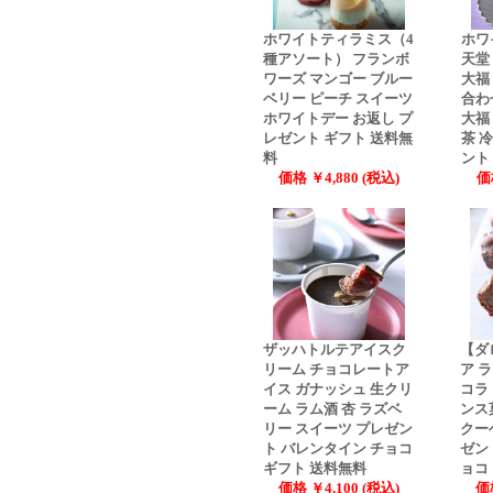
ホワイトティラミス（4
ホワ
種アソート） フランボ
天堂
ワーズ マンゴー ブルー
大福
ベリー ピーチ スイーツ
合わ
ホワイトデー お返し プ
大福
レゼント ギフト 送料無
茶 
料
ント
価格 ￥4,880 (税込)
価
ザッハトルテアイスク
【ダ
リーム チョコレートア
ア 
イス ガナッシュ 生クリ
コラ
ーム ラム酒 杏 ラズベ
ンス
リー スイーツ プレゼン
クー
ト バレンタイン チョコ
ゼン
ギフト 送料無料
ョコ
価格 ￥4,100 (税込)
価格