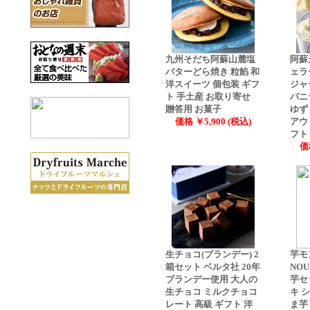
九州そだち阿蘇山麓塩
阿蘇
バターどら焼き 粒餡 和
ェラ
洋スイーツ 個包装 ギフ
ジャ
ト 手土産 お取り寄せ
バニ
贈答用 お菓子
ゆず
価格 ￥5,900 (税込)
アウ
フト
価
生チョコ(ブランデー) 2
芋モ
箱セット ベルタ社 20年
NO
ブランデー使用 大人の
芋セ
生チョコ ミルクチョコ
キ 
レート 高級 ギフト 洋
ま芋