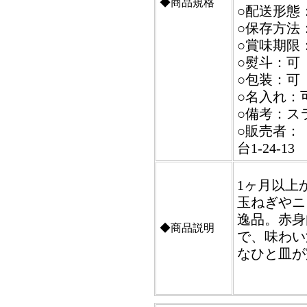
◆商品規格
○配送形態
○保存方法
○賞味期限
○熨斗：可
○包装：可
○名入れ：
○備考：ス
○販売者：
台1-24-13
1ヶ月以上
玉ねぎやニ
逸品。赤身
◆商品説明
で、味わい
なひと皿が