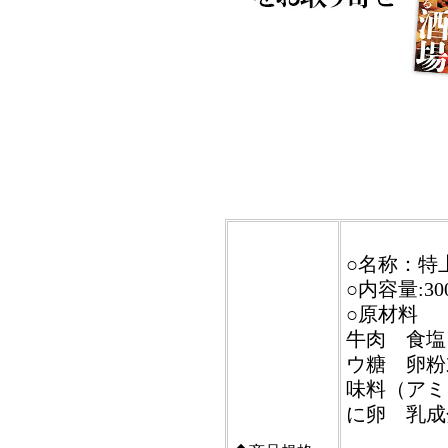
○名称：特
○内容量:30
○原材料
牛肉 食塩
ウ糖 卵粉
味料（ア
に卵 乳成