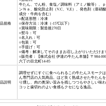
牛たん、でん粉、食塩／調味料（アミノ酸等）、ｐ
ンＮａ、酸化防止剤（V.C、V,E）、発色剤（亜硝
成分・牛肉を含む）
○配送形態：冷凍
品規格
○保存方法：冷凍（-15℃以下）
○賞味期限：製造後270日
○熨斗：可
○名入れ：可
○包装：可
○手提げ：可
○備考：解凍してそのままお召し上がりいただけま
○販売者：【株式会社 伊達の牛たん本舗】〒984-0
六丁の目北町14-85
調理せずにすぐに食べられるこの牛たんスモークは
ん専門店の人気商品。ほど良く熟成させた牛たんを
品説明
り燻し、肉の奥深い旨みを残しつつもやさしい味わ
コッと歯切れのよい食感もクセになる逸品。