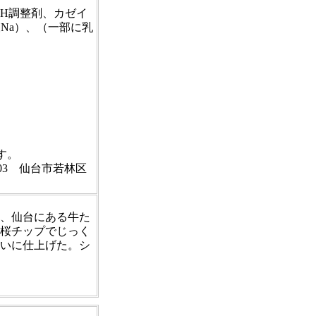
H調整剤、カゼイ
酸Na）、（一部に乳
す。
003 仙台市若林区
、仙台にある牛た
桜チップでじっく
いに仕上げた。シ