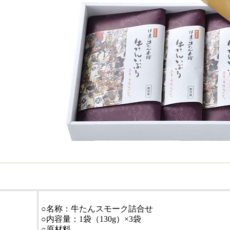
○名称：牛たんスモーク詰合せ
○内容量：1袋（130g）×3袋
○原材料