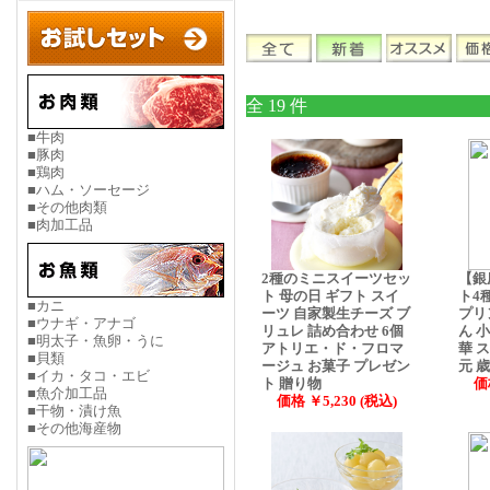
全 19 件
■牛肉
■豚肉
■鶏肉
■ハム・ソーセージ
■その他肉類
■肉加工品
2種のミニスイーツセッ
【銀
ト 母の日 ギフト スイ
ト4
■カニ
ーツ 自家製生チーズ ブ
プリ
■ウナギ・アナゴ
リュレ 詰め合わせ 6個
ん 
■明太子・魚卵・うに
アトリエ・ド・フロマ
華 
■貝類
ージュ お菓子 プレゼン
元 
■イカ・タコ・エビ
ト 贈り物
価
■魚介加工品
価格 ￥5,230 (税込)
■干物・漬け魚
■その他海産物