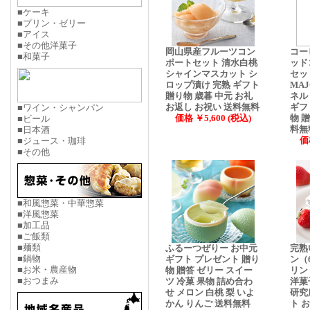
■ケーキ
■プリン・ゼリー
■アイス
■その他洋菓子
岡山県産フルーツコン
コー
■和菓子
ポートセット 清水白桃
ッド
シャインマスカット シ
セッ
ロップ漬け 完熟 ギフト
MA
贈り物 歳暮 中元 お礼
ネル
お返し お祝い 送料無料
ギフ
■ワイン・シャンパン
価格 ￥5,600 (税込)
物 
■ビール
料無
■日本酒
価
■ジュース・珈琲
■その他
■和風惣菜・中華惣菜
■洋風惣菜
■加工品
■ご飯類
■麺類
ふるーつぜりー お中元
完熟
■鍋物
ギフト プレゼント 贈り
ン（
■お米・農産物
物 贈答 ゼリー スイー
リン
■おつまみ
ツ 冷菓 果物 詰め合わ
洋菓
せ メロン 白桃 梨 いよ
研究
かん りんご 送料無料
ト 