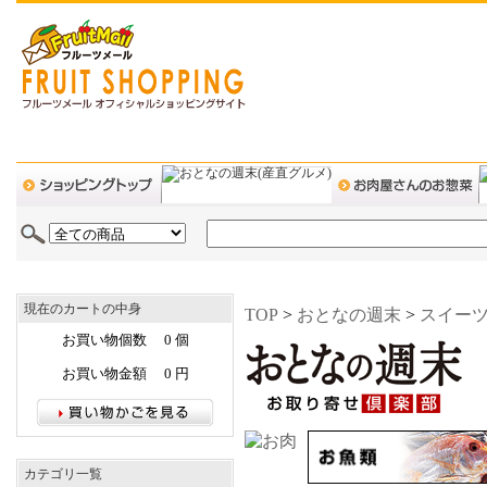
現在のカートの中身
TOP
>
おとなの週末
>
スイー
お買い物個数 0 個
お買い物金額 0 円
カテゴリ一覧