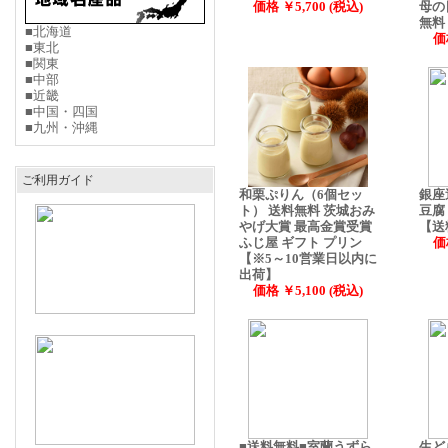
価格 ￥5,700 (税込)
母の
無料
■北海道
価
■東北
■関東
■中部
■近畿
■中国・四国
■九州・沖縄
ご利用ガイド
和栗ぷりん（6個セッ
銀座
ト） 送料無料 茨城おみ
豆腐
やげ大賞 最高金賞受賞
【送
ふじ屋 ギフト プリン
価
【※5～10営業日以内に
出荷】
価格 ￥5,100 (税込)
■送料無料■室蘭うずら
生ど