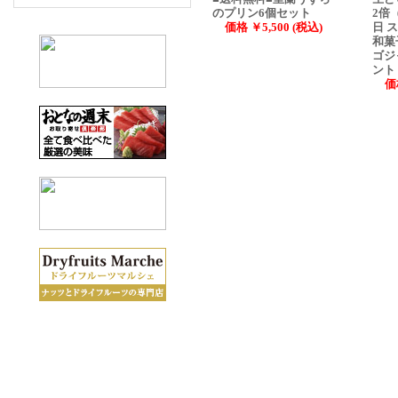
のプリン6個セット
2倍
価格 ￥5,500 (税込)
日 
和菓
ゴジ
ント
価