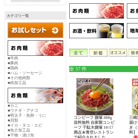
カテゴリ一覧
■牛肉
■豚肉
■鶏肉
全 57 件
■ハム・ソーセージ
■その他肉類
■肉加工品
■カニ
■ウナギ・アナゴ
■明太子・魚卵・うに
コンビーフ 腰塚 400g
三崎
■貝類
送料無料 自家製コンビ
届け
■イカ・タコ・エビ
ーフ 千駄木腰塚 10/17
き（
■魚介加工品
満点★青空レストラン
料】
■干物・漬け魚
で紹介されました。
価