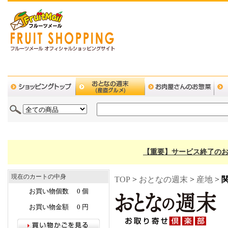
【重要】サービス終了のお
現在のカートの中身
TOP
>
おとなの週末
>
産地
>
お買い物個数 0 個
お買い物金額 0 円