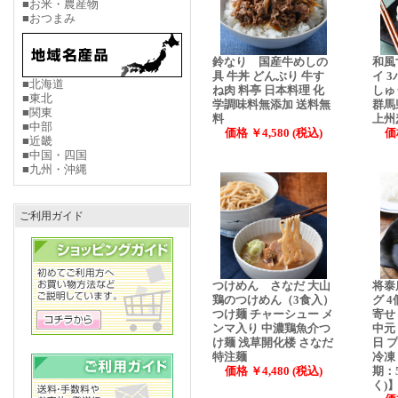
■お米・農産物
■おつまみ
鈴なり 国産牛めしの
和風
具 牛丼 どんぶり 牛す
イ 
■北海道
ね肉 料亭 日本料理 化
しゅ
■東北
学調味料無添加 送料無
群馬
■関東
料
上州
■中部
価格 ￥4,580 (税込)
価
■近畿
■中国・四国
■九州・沖縄
ご利用ガイド
つけめん さなだ 大山
将泰
鶏のつけめん（3食入）
グ 
つけ麺 チャーシュー メ
寄せ
ンマ入り 中濃鶏魚介つ
中元
け麺 浅草開化楼 さなだ
日 
特注麺
冷凍
価格 ￥4,480 (税込)
期：
く)