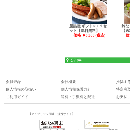
腸詰屋 ギフトNO.１セ
鈴な
ット【送料無料】
【送
価格 ￥6,300 (税込)
価
全 57 件
会員登録
会社概要
推奨す
個人情報の取扱い
個人情報保護方針
特定商
ご利用ガイド
送料・手数料と配送
お支払
【アイブリッジ関連・提携サイト】