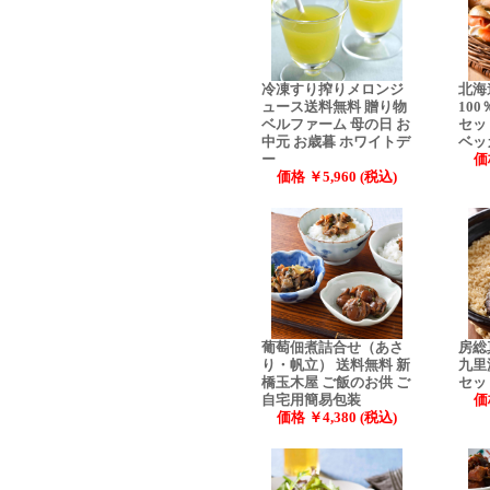
冷凍すり搾りメロンジ
北海
ュース送料無料 贈り物
10
ベルファーム 母の日 お
セッ
中元 お歳暮 ホワイトデ
ベッ
ー
価
価格 ￥5,960 (税込)
葡萄佃煮詰合せ（あさ
房総
り・帆立） 送料無料 新
九里
橋玉木屋 ご飯のお供 ご
セッ
自宅用簡易包装
価
価格 ￥4,380 (税込)