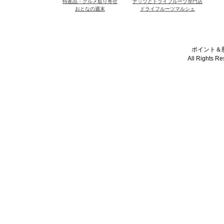
特産品・グルメ取り寄せ
ナッツとドライフルーツ専門店
おとなの週末
ドライフルーツマルシェ
ポイント＆懸
All Rights R