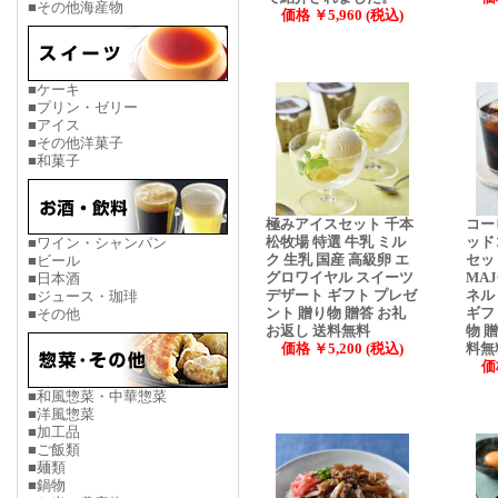
■その他海産物
価格 ￥5,960 (税込)
■ケーキ
■プリン・ゼリー
■アイス
■その他洋菓子
■和菓子
極みアイスセット 千本
コー
松牧場 特選 牛乳 ミル
ッド
■ワイン・シャンパン
ク 生乳 国産 高級卵 エ
セッ
■ビール
グロワイヤル スイーツ
MA
■日本酒
デザート ギフト プレゼ
ネル
■ジュース・珈琲
ント 贈り物 贈答 お礼
ギフ
■その他
お返し 送料無料
物 
価格 ￥5,200 (税込)
料無
価
■和風惣菜・中華惣菜
■洋風惣菜
■加工品
■ご飯類
■麺類
■鍋物