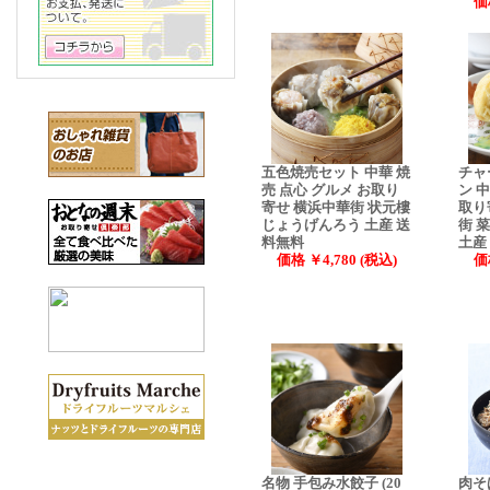
価
五色焼売セット 中華 焼
チャ
売 点心 グルメ お取り
ン 
寄せ 横浜中華街 状元樓
取り
じょうげんろう 土産 送
街 
料無料
土産
価格 ￥4,780 (税込)
価
名物 手包み水餃子 (20
肉そ