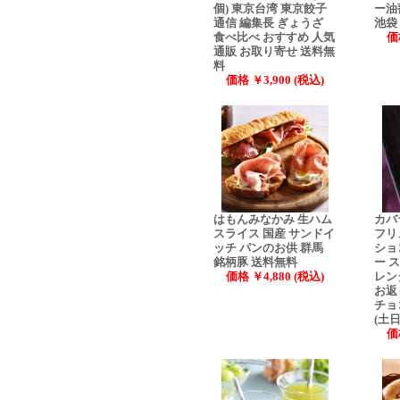
個) 東京台湾 東京餃子
ー油
通信 編集長 ぎょうざ
池袋
食べ比べ おすすめ 人気
価
通販 お取り寄せ 送料無
料
価格 ￥3,900 (税込)
はもんみなかみ 生ハム
カバ
スライス 国産 サンドイ
フリ
ッチ パンのお供 群馬
ショ
銘柄豚 送料無料
ー 
価格 ￥4,880 (税込)
レン
お返
チョ
(土
価