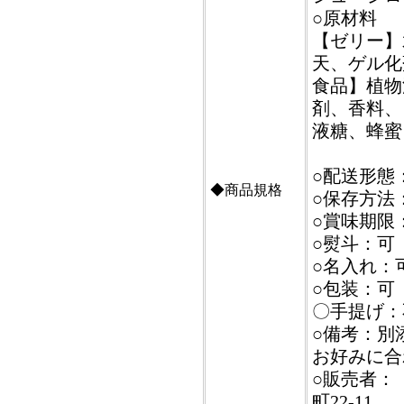
○原材料
【ゼリー】
天、ゲル化
食品】植物
剤、香料、
液糖、蜂蜜
○配送形態
◆商品規格
○保存方法
○賞味期限
○熨斗：可
○名入れ：
○包装：可
〇手提げ：
○備考：別
お好みに合
○販売者：
町22-11