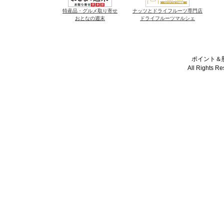
特産品・グルメ取り寄せ
ナッツとドライフルーツ専門店
おとなの週末
ドライフルーツマルシェ
ポイント＆懸
All Rights R